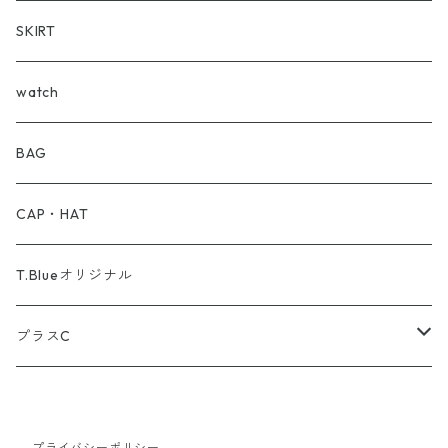
BVLGARI
Shirt
SKIRT
Barbour
T-Shirt
watch
BEAMS
BAG
BRU NA BOINN
CAP・HAT
brixton
T.Blueオリジナル
COMME des GARCONS
プラスC
Carhartt
半そで
プライバシーポリシー