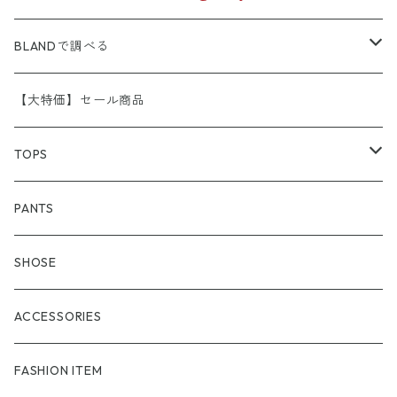
BLANDで調べる
A.P.C
【大特価】セール商品
APE （A BATHING APE）
TOPS
adidas
アウター
PANTS
Aroha Burossamu
フーディー
SHOSE
ARCTERYX
スゥエット
ACCESSORIES
BURBERRY
セーター
FASHION ITEM