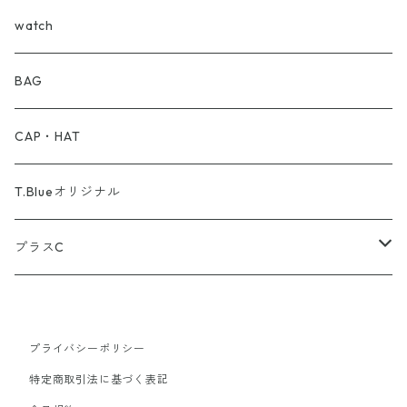
Barbour
T-Shirt
watch
BEAMS
BAG
BRU NA BOINN
CAP・HAT
brixton
T.Blueオリジナル
COMME des GARCONS
プラスC
Carhartt
半そで
プライバシーポリシー
CHROME HEARTS
ロンT
特定商取引法に基づく表記