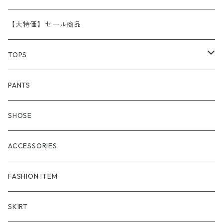
A.P.C
【大特価】セール商品
APE （A BATHING APE）
TOPS
adidas
アウター
PANTS
Aroha Burossamu
フーディー
SHOSE
ARCTERYX
スゥエット
ACCESSORIES
BURBERRY
セーター
FASHION ITEM
BVLGARI
Shirt
SKIRT