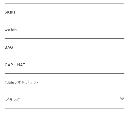
BVLGARI
Shirt
SKIRT
Barbour
T-Shirt
watch
BEAMS
BAG
BRU NA BOINN
CAP・HAT
brixton
T.Blueオリジナル
COMME des GARCONS
プラスC
Carhartt
半そで