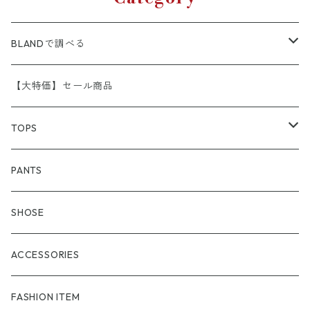
BLANDで調べる
A.P.C
【大特価】セール商品
APE （A BATHING APE）
TOPS
adidas
アウター
PANTS
Aroha Burossamu
フーディー
SHOSE
ARCTERYX
スゥエット
ACCESSORIES
BURBERRY
セーター
FASHION ITEM