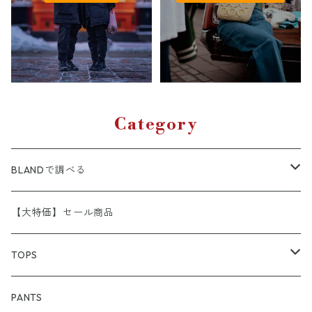
Category
BLANDで調べる
A.P.C
【大特価】セール商品
APE （A BATHING APE）
TOPS
adidas
アウター
PANTS