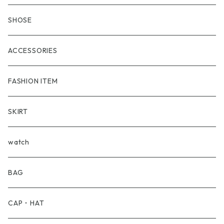
Aroha Burossamu
フーディー
SHOSE
ARCTERYX
スゥエット
ACCESSORIES
BURBERRY
セーター
FASHION ITEM
BVLGARI
Shirt
SKIRT
Barbour
T-Shirt
watch
BEAMS
BAG
BRU NA BOINN
CAP・HAT