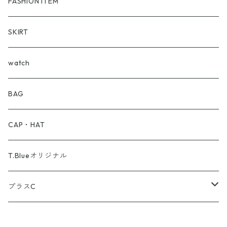
BURBERRY
セーター
FASHION ITEM
BVLGARI
Shirt
SKIRT
Barbour
T-Shirt
watch
BEAMS
BAG
BRU NA BOINN
CAP・HAT
brixton
T.Blueオリジナル
COMME des GARCONS
プラスC
Carhartt
半そで