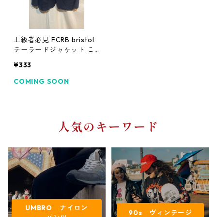
上級者必見 FCRB bristol
テーラードジャケット こ
なれ感
¥333
COMING SOON
人気のキーワード
UMBRO ナイロン
90s ヴィンテージ