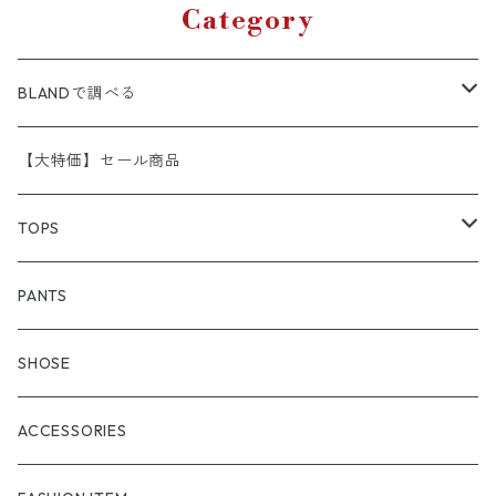
Category
BLANDで調べる
A.P.C
【大特価】セール商品
APE （A BATHING APE）
TOPS
adidas
アウター
PANTS
Aroha Burossamu
フーディー
SHOSE
ARCTERYX
スゥエット
ACCESSORIES