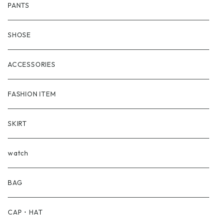
adidas
アウター
PANTS
Aroha Burossamu
フーディー
SHOSE
ARCTERYX
スゥエット
ACCESSORIES
BURBERRY
セーター
FASHION ITEM
BVLGARI
Shirt
SKIRT
Barbour
T-Shirt
watch
BEAMS
BAG
BRU NA BOINN
CAP・HAT