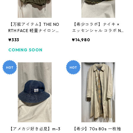
【万能アイテム】THE NO
【希少コラボ】ナイキ ×
RTH FACE 軽量ナイロンパ
エッセンシャル コラボ NI
ーカー (カーキ/オリーブ)
KE × ESSENTIALS Air Max
¥333
¥14,980
ノースフェイス
95 エアマックス95 アーミ
ーグリーン AIRMAX95 オ
COMING SOON
リーブ カーキ
【アメカジ好き必見】m-3
【希少】70s 80s 一枚袖