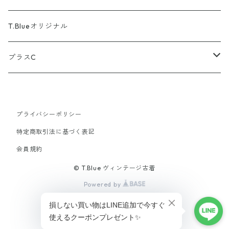
brixton
T.Blueオリジナル
COMME des GARCONS
プラスC
Carhartt
半そで
プライバシーポリシー
CHROME HEARTS
ロンT
特定商取引法に基づく表記
会員規約
CHANEL
スゥエット（上）
© T.Blue ヴィンテージ古着
CHUMS
フーディー
Powered by
CELINE
ニット類
ショップに質問する