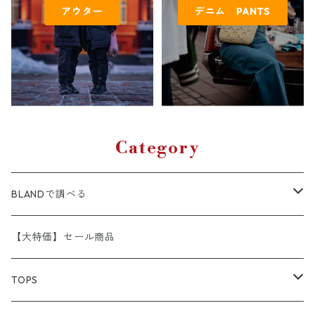
アウター
デニム PANTS
Category
BLANDで調べる
A.P.C
【大特価】セール商品
APE （A BATHING APE）
TOPS