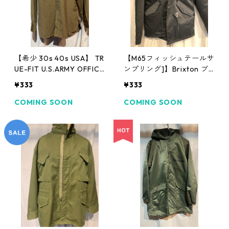
【希少 30s 40s USA】 TR
【M65フィッシュテールサ
UE-FIT U.S.ARMY OFFICE
ンプリング]】Brixton ブ
R'S REGULATION SHIRT
リクストン モッズコー
¥333
¥333
ギャバジン ウールシャツ
ト ミリタリージャケット
COMING SOON
COMING SOON